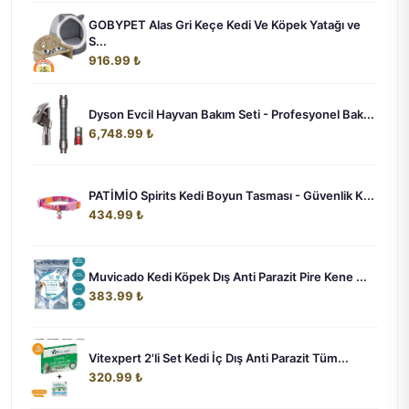
GOBYPET Alas Gri Keçe Kedi Ve Köpek Yatağı ve
S...
916.99 ₺
Dyson Evcil Hayvan Bakım Seti - Profesyonel Bak...
6,748.99 ₺
PATİMİO Spirits Kedi Boyun Tasması - Güvenlik K...
434.99 ₺
Muvicado Kedi Köpek Dış Anti Parazit Pire Kene ...
383.99 ₺
Vitexpert 2'li Set Kedi İç Dış Anti Parazit Tüm...
320.99 ₺