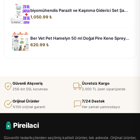
biyomühendis Parazit ve Kaşınma Giderici Set Şa...
1,050.99 ₺
Ber Vet Pet Hamelyn 50 ml Doğal Pire Kene Sprey...
620.99 ₺
Güvenli Alışveriş
Ücretsiz Kargo
256-bit SSL koruması
2.000 TL üzeri siparişlerde
Orijinal Ürünler
7/24 Destek
%100 orijinal garanti
Her zaman yanınızdayız
Pireilaci
Güvenilir tedarikçilerden seçilmiş kaliteli ürünler, tek adreste. Orijinal ürünler,