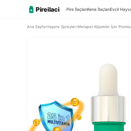
Pireilaci
Pire İlaçları
Kene İlaçları
Evcil Hay
Ana Sayfa
›
Haşere Spreyler
›
Metapet Köpekler İçin Premiu