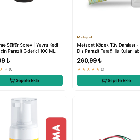
Metapet
me Sülfür Sprey | Yavru Kedi
Metapet Köpek Tüy Damlası - B
çin Parazit Giderici 100 ML
Dış Parazit Tarağı ile Kullanılab
Ba...
99 ₺
260,99 ₺
★★
(0)
★★★★★
(0)
Sepete Ekle
Sepete Ekle