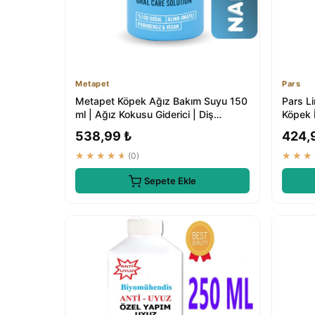
Metapet
Pars
Metapet Köpek Ağız Bakım Suyu 150
Pars Li
ml | Ağız Kokusu Giderici | Diş
Köpek İ
Temizleyici
538,99 ₺
424,
★★★★★
(0)
★★★
Sepete Ekle