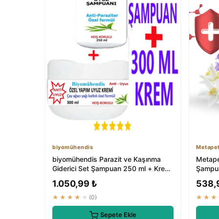
biyomühendis
Metape
biyomühendis Parazit ve Kaşınma
Metape
Giderici Set Şampuan 250 ml + Krem
Şampuan
300 ml Ail...
Damlası
1.050,99 ₺
538,
★★★★★
(0)
★★★
Sepete Ekle