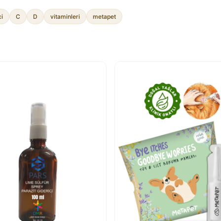
ci
C
D
vitaminleri
metapet