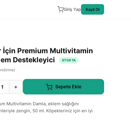
Giriş Yap
Kayıt Ol
 İçin Premium Multivitamin
lem Destekleyici
STOKTA
ndirme)
+
Sepete Ekle
um Multivitamin Damla, eklem sağlığını
leriyle zengin, 50 ml. Köpekleriniz için en iyi