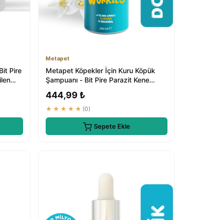
Metapet
it Pire
Metapet Köpekler İçin Kuru Köpük
ilen
Şampuanı - Bit Pire Parazit Kene
Damlası Tar...
444,99 ₺
★★★★★
(0)
Sepete Ekle