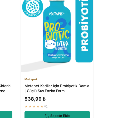
Metapet
iderici
Metapet Kediler İçin Probiyotik Damla
ene
| Güçlü Sıvı Enzim Form
538,99 ₺
★★★★★
(0)
Sepete Ekle