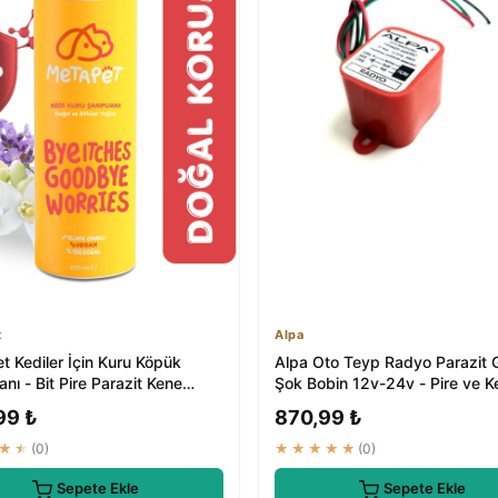
t
Alpa
t Kediler İçin Kuru Köpük
Alpa Oto Teyp Radyo Parazit G
ı - Bit Pire Parazit Kene
Şok Bobin 12v-24v - Pire ve K
 Tara...
İlaçları
99 ₺
870,99 ₺
★★
(0)
★★★★★
(0)
Sepete Ekle
Sepete Ekle