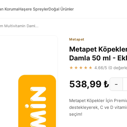
van Koruma
Haşere Spreyler
Doğal Ürünler
m Multivitamin Daml...
Metapet
Metapet Köpekler
Damla 50 ml - Ek
★★★★★
4.66
/5 (
0
değerle
538,99 ₺
−
Metapet Köpekler İçin Premi
destekleyerek, C ve D vitamin
seçim!