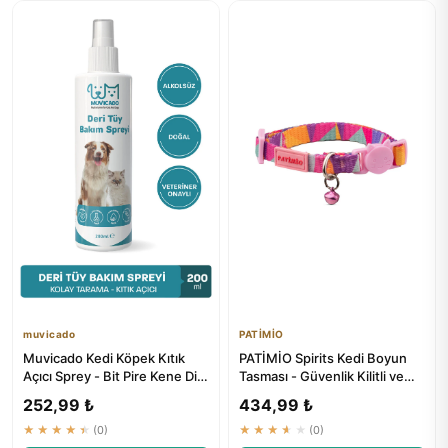
muvicado
PATİMİO
Muvicado Kedi Köpek Kıtık
PATİMİO Spirits Kedi Boyun
Açıcı Sprey - Bit Pire Kene Dis
Tasması - Güvenlik Kilitli ve
Parazit Sprey Damla...
Ayarlanabilir
252,99 ₺
434,99 ₺
★★★★★
(0)
★★★★★
(0)