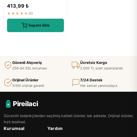
Önleyici Ayarlanabilir ...
413,99 ₺
★★★★★
(0)
Sepete Ekle
Güvenli Alışveriş
Ücretsiz Kargo
256-bit SSL koruması
2.000 TL üzeri siparişlerde
Orijinal Ürünler
7/24 Destek
%100 orijinal garanti
Her zaman yanınızdayız
Pireilaci
Güvenilir tedarikçilerden seçilmiş kaliteli ürünler, tek adreste. Orijinal ürünler,
hızlı teslimat.
Kurumsal
Yardım