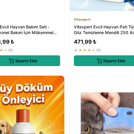
Vitexpert
Evcil Hayvan Bakım Seti -
Vitexpert Evcil Hayvan Pati Tü
yonel Bakım İçin Mükemmel
Göz Temizleme Mendili 250 A
8,99 ₺
471,99 ₺
★★
(0)
★★★★★
(0)
Sepete Ekle
Sepete Ekle