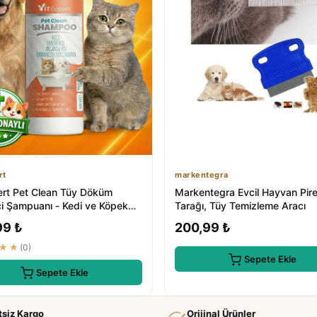
rt
markentegra
ert Pet Clean Tüy Döküm
Markentegra Evcil Hayvan Pire
ci Şampuanı - Kedi ve Köpek
Tarağı, Tüy Temizleme Aracı
99 ₺
200,99 ₺
★★
(0)
Sepete Ekle
Sepete Ekle
tsiz Kargo
Orijinal Ürünler