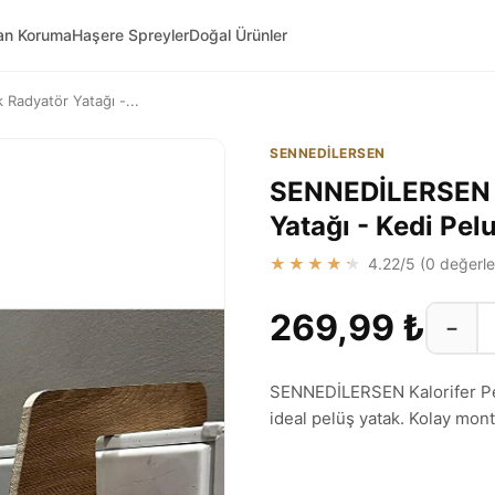
van Koruma
Haşere Spreyler
Doğal Ürünler
Radyatör Yatağı -...
SENNEDİLERSEN
SENNEDİLERSEN K
Yatağı - Kedi Pel
★★★★★
4.22
/5 (
0
değerle
269,99 ₺
−
SENNEDİLERSEN Kalorifer Pete
ideal pelüş yatak. Kolay monta