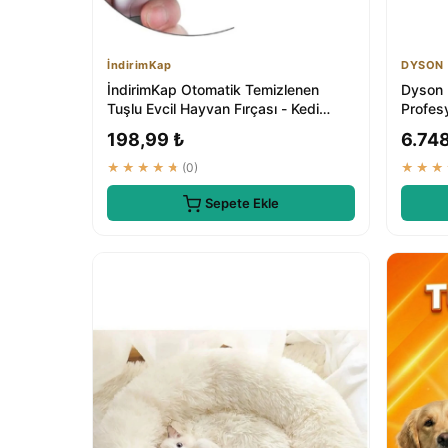
İndirimKap
DYSON
İndirimKap Otomatik Temizlenen
Dyson 
Tuşlu Evcil Hayvan Fırçası - Kedi
Profes
Köpek Tüy To...
Çözüm
198,99 ₺
6.74
★★★★★
(0)
★★★
Sepete Ekle