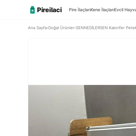
Pireilaci
Pire İlaçları
Kene İlaçları
Evcil Hay
Ana Sayfa
›
Doğal Ürünler
›
SENNEDİLERSEN Kalorifer Petek 