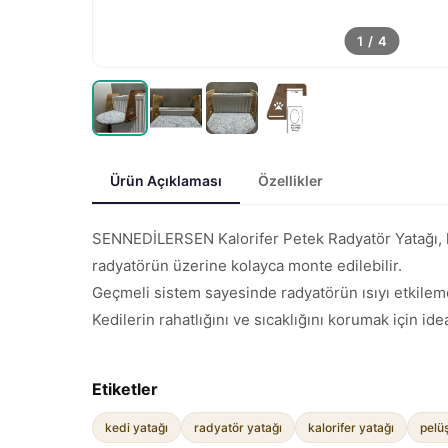
1
/
4
Ürün Açıklaması
Özellikler
SENNEDİLERSEN Kalorifer Petek Radyatör Yatağı, ke
radyatörün üzerine kolayca monte edilebilir.
Geçmeli sistem sayesinde radyatörün ısıyı etkilemed
Kedilerin rahatlığını ve sıcaklığını korumak için i
Etiketler
kedi yatağı
radyatör yatağı
kalorifer yatağı
pelü