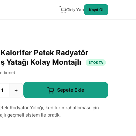
Giriş Yap
Kayıt Ol
alorifer Petek Radyatör
uş Yatağı Kolay Montajlı
STOKTA
ndirme)
+
Sepete Ekle
k Radyatör Yatağı, kedilerin rahatlaması için
jlı geçmeli sistem ile pratik.