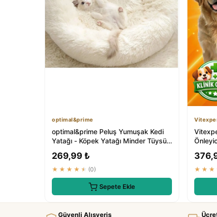
optimal&prime
Vitexpe
optimal&prime Peluş Yumuşak Kedi
Vitexp
Yatağı - Köpek Yatağı Minder Tüysüz
Önleyi
| ₺229.8
Bakım
269,99 ₺
376,
★★★★★
(0)
★★★
Sepete Ekle
Güvenli Alışveriş
Ücre