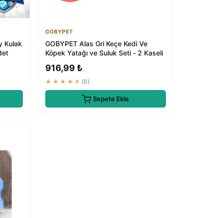
GOBYPET
y Kulak
GOBYPET Alas Gri Keçe Kedi Ve
det
Köpek Yatağı ve Suluk Seti - 2 Kaseli
916,99 ₺
★★★★★
(0)
Sepete Ekle