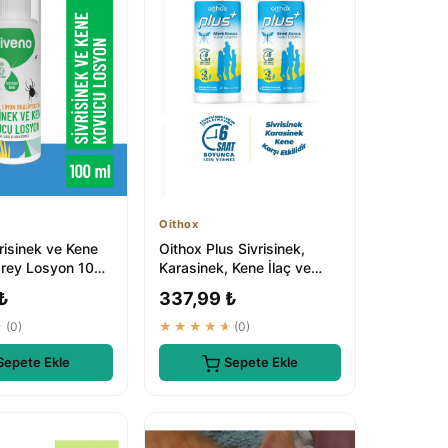
Oithox
risinek ve Kene
Oithox Plus Sivrisinek,
rey Losyon 100
Karasinek, Kene İlaç ve
sel Tüm Vücut İçin
Kovucu Vücut Losyonu 2
₺
337,99 ₺
Adet
★
(0)
★★★★★
(0)
Sepete Ekle
Sepete Ekle