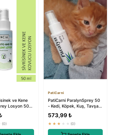
PatiCarni
isinek ve Kene
PatiCarni ParalynSprey 50
rey Losyon 50
- Kedi, Köpek, Kuş, Tavşan,
ndirici Tüm
Bit Pire ve Kene İlaçları
₺
573,99 ₺
★
(0)
★★★★★
(0)
Sepete Ekle
Sepete Ekle