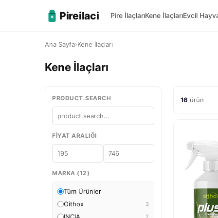
Pireilaci
Pire İlaçları
Kene İlaçları
Evcil Hay
Ana Sayfa
›
Kene İlaçları
Kene İlaçları
PRODUCT.SEARCH
16
ürün
FIYAT ARALIĞI
MARKA (12)
Tüm Ürünler
Oithox
3
INCIA
2