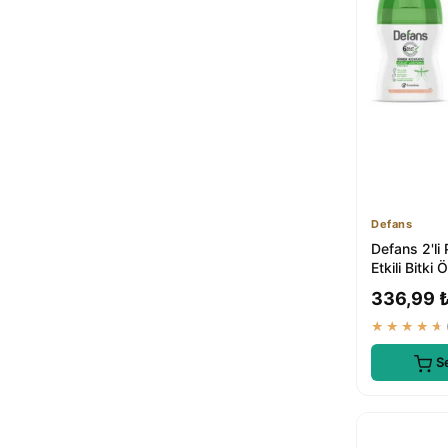
Defans
Defans 2'li
Etkili Bitki 
Sivrisinek 
336,99 
...
★★★★★
S