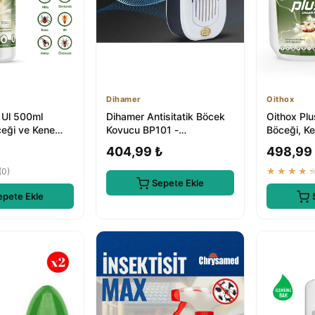
Dihamer
Oithox
 Ul 500ml
Dihamer Antisitatik Böcek
Oithox Pl
eği ve Kene
Kovucu BP101 -
Böceği, Ken
Tahtakurusu, Karınca,
Karasinek 
₺
404,99 ₺
498,99
Akrep, Kene, Ö...
(0)
★★★★
Sepete Ekle
epete Ekle