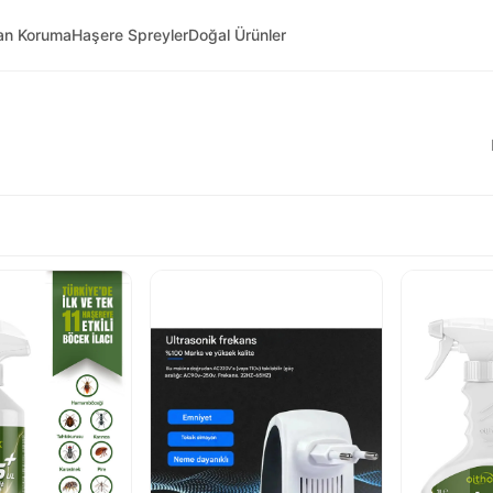
van Koruma
Haşere Spreyler
Doğal Ürünler