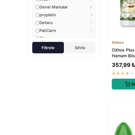
Genel Markalar
2
proplatin
1
Defans
1
PatiCarni
1
Dihamer
1
Oithox
Ber vet pet
1
Filtrele
Sıfırla
Oithox Plus
Chrysamed
1
Hamam Böc
İlaçları
Juniper Eco Shield
1
357,99 
Bayer
1
★★★★★
Siveno
1
S