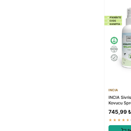
INCIA
INCIA Sivri
Kovucu Spr
Nemlendiric
745,99 
100 ml
★★★★★
S