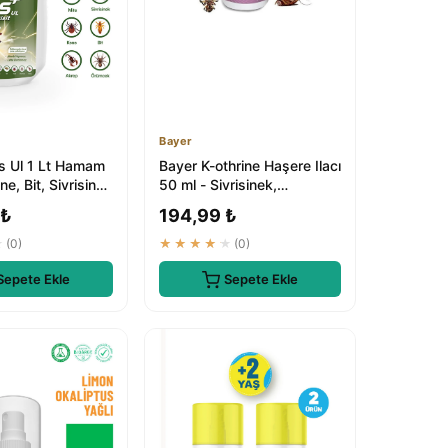
Bayer
us Ul 1 Lt Hamam
Bayer K-othrine Haşere Ilacı
e, Bit, Sivrisinek
50 ml - Sivrisinek,
Ilacı
Karasinek, Hamamböceği,
 ₺
194,99 ₺
Karı...
★
(0)
★★★★★
(0)
Sepete Ekle
Sepete Ekle