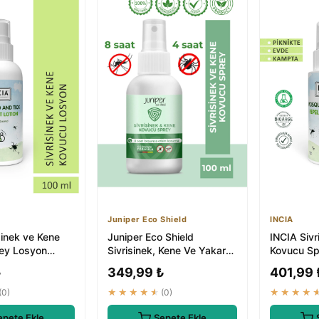
Juniper Eco Shield
INCIA
sinek ve Kene
Juniper Eco Shield
INCIA Sivr
ey Losyon
Sivrisinek, Kene Ve Yakarca
Kovucu Sp
i Tüm Vücut İçin
Kovucu Sprey - Doğal
ml - Nemle
₺
349,99 ₺
401,99 
İçerikli ...
Vücut İçin
(0)
★★★★★
(0)
★★★★
epete Ekle
Sepete Ekle