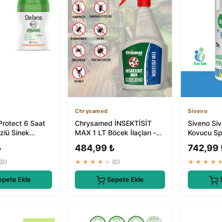
Chrysamed
Siveno
 Protect 6 Saat
Chrysamed İNSEKTİSİT
Siveno Siv
Özlü Sinek
MAX 1 LT Böcek İlaçları -
Kovucu Sp
Karasinek Kene
Tahtakurusu, Karınca,
ml - Bitki
₺
484,99 ₺
742,99 
Akrep, K...
(0)
★★★★★
(0)
★★★★
epete Ekle
Sepete Ekle