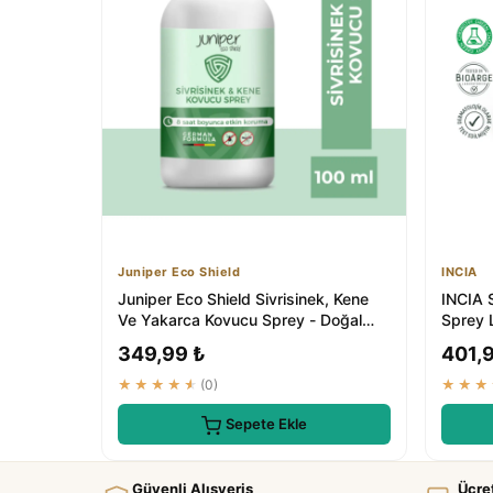
Juniper Eco Shield
INCIA
Juniper Eco Shield Sivrisinek, Kene
INCIA 
Ve Yakarca Kovucu Sprey - Doğal
Sprey 
İçerikli ...
Tüm Vü
349,99 ₺
401,
★★★★★
(0)
★★★
Sepete Ekle
Güvenli Alışveriş
Ücre