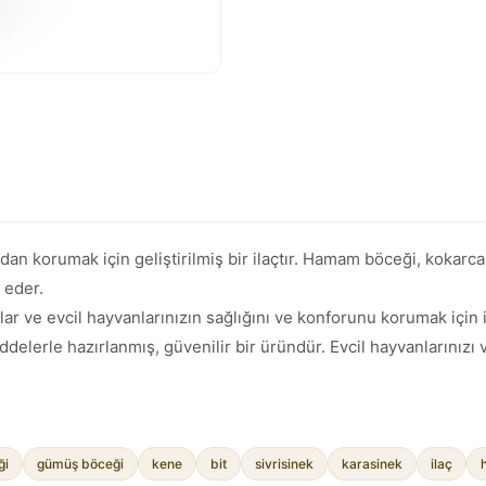
rdan korumak için geliştirilmiş bir ilaçtır. Hamam böceği, kokarc
 eder.
lar ve evcil hayvanlarınızın sağlığını ve konforunu korumak için i
delerle hazırlanmış, güvenilir bir üründür. Evcil hayvanlarınızı
ği
gümüş böceği
kene
bit
sivrisinek
karasinek
ilaç