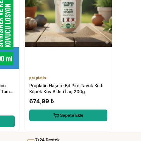
proplatin
ucu
Proplatin Haşere Bit Pire Tavuk Kedi
l Tüm
Köpek Kuş Bitleri İlaç 200g
674,99 ₺
Sepete Ekle
7/24 Destek