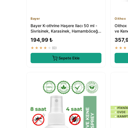
Bayer
Oithox
Bayer K-othrine Haşere Ilacı 50 ml -
Oithox
Sivrisinek, Karasinek, Hamamböceği,
ve Kene
Karı...
194,99 ₺
357,
★★★★★
(0)
★★★
Sepete Ekle