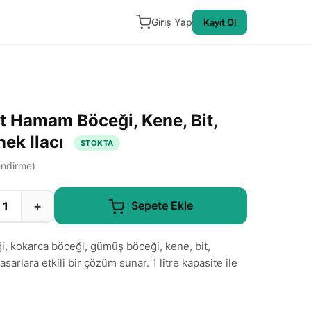
Giriş Yap
Kayıt Ol
Lt Hamam Böceği, Kene, Bit,
nek Ilacı
STOKTA
ndirme)
+
Sepete Ekle
, kokarca böceği, gümüş böceği, kene, bit,
sarlara etkili bir çözüm sunar. 1 litre kapasite ile