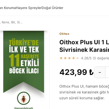
van Koruma
Haşere Spreyler
Doğal Ürünler
Kene, Bit, Si...
Oithox
Oithox Plus Ul 1 
Sivrisinek Karasi
★★★★★
4.28
/5 (
0
değerle
423,99 ₺
−
Oithox Plus Ul, hamam böceği
sivrisinek ve karasinek gibi ha
uzun süreli koruma sağlar.