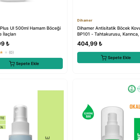
Dihamer
 Plus Ul 500ml Hamam Böceği
Dihamer Antisitatik Böcek Kov
 İlaçları
BP101 - Tahtakurusu, Karınca,
Kene, Ö...
99 ₺
404,99 ₺
★★
(0)
Sepete Ekle
Sepete Ekle