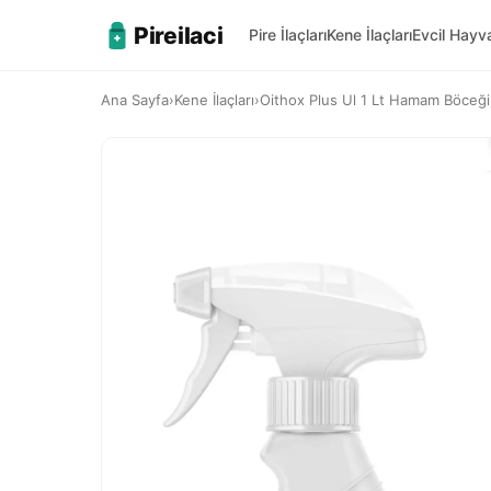
Pireilaci
Pire İlaçları
Kene İlaçları
Evcil Hay
Ana Sayfa
›
Kene İlaçları
›
Oithox Plus Ul 1 Lt Hamam Böceği, 