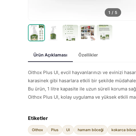
1
/
5
Ürün Açıklaması
Özellikler
Oithox Plus Ul, evcil hayvanlarınızı ve evinizi hasa
karasinek gibi hasarlara etkili bir şekilde müdahale
Bu ürün, 1 litre kapasite ile uzun süreli koruma sağ
Oithox Plus Ul, kolay uygulama ve yüksek etkili mad
Etiketler
Oithox
Plus
Ul
hamam böceği
kokarca böce