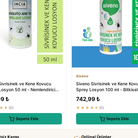
Siveno
Sivrisinek ve Kene Kovucu
Siveno Sivrisinek ve Kene Kov
Losyon 50 ml - Nemlendirici
Sprey Losyon 100 ml - Bitkise
cut İçin
Vücut İçin
99 ₺
742,99 ₺
★★
(0)
★★★★★
(0)
Sepete Ekle
Sepete Ekle
tsiz Kargo
Orijinal Ürünler