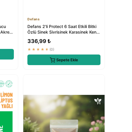
Defans
ucu
Defans 2'li Protect 6 Saat Etkili Bitki
 Akrep,
Özlü Sinek Sivrisinek Karasinek Kene
...
336,99 ₺
★★★★★
(0)
Sepete Ekle