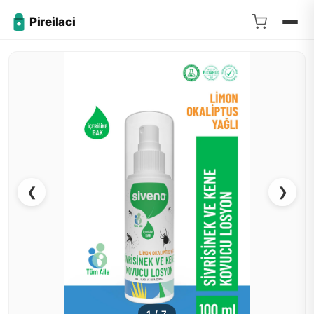
Pireilaci
❮
❯