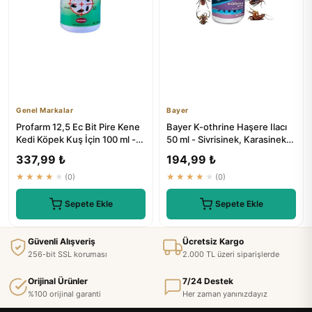
Genel Markalar
Bayer
Profarm 12,5 Ec Bit Pire Kene
Bayer K-othrine Haşere Ilacı
Kedi Köpek Kuş İçin 100 ml -
50 ml - Sivrisinek, Karasinek,
Genel Markalar
Hamamböceği, Karı...
337,99 ₺
194,99 ₺
★★★★★
(0)
★★★★★
(0)
Sepete Ekle
Sepete Ekle
Güvenli Alışveriş
Ücretsiz Kargo
256-bit SSL koruması
2.000 TL üzeri siparişlerde
Orijinal Ürünler
7/24 Destek
%100 orijinal garanti
Her zaman yanınızdayız