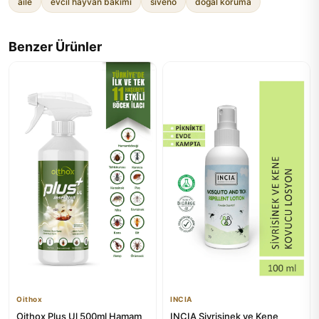
aile
evcil hayvan bakımı
siveno
doğal koruma
Benzer Ürünler
Oithox
INCIA
Oithox Plus Ul 500ml Hamam
INCIA Sivrisinek ve Kene