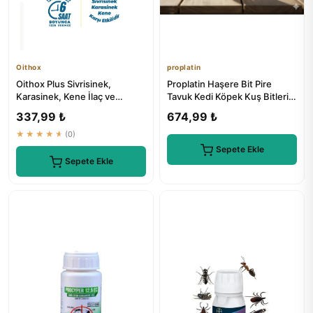
Oithox
proplatin
Oithox Plus Sivrisinek,
Proplatin Haşere Bit Pire
Karasinek, Kene İlaç ve
Tavuk Kedi Köpek Kuş Bitleri
Kovucu Vücut Losyonu 2 Adet
İlaç 200g
337,99 ₺
674,99 ₺
★★★★★
(0)
Sepete Ekle
Sepete Ekle