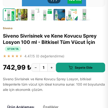
1
/
7
Siveno
Siveno Sivrisinek ve Kene Kovucu Sprey
Losyon 100 ml - Bitkisel Tüm Vücut İçin
STOKTA
★★★★★
4.47
/5 (
0
değerlendirme)
742,99 ₺
−
+
Sepete Ekle
Siveno Sivrisinek ve Kene Kovucu Sprey Losyon, bitkisel
bileşenlerle tüm vücut için ideal koruma sunar. 100 ml boyutunda
aile için ekonomik çözüm.
Ürün Açıklaması
Özellikler