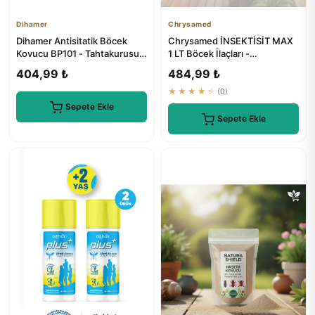
Dihamer
Chrysamed
Dihamer Antisitatik Böcek
Chrysamed İNSEKTİSİT MAX
Kovucu BP101 - Tahtakurusu,
1 LT Böcek İlaçları -
Karınca, Akrep, Kene, Ö...
Tahtakurusu, Karınca, Akrep,
404,99 ₺
484,99 ₺
K...
★★★★★
(0)
Sepete Ekle
Sepete Ekle