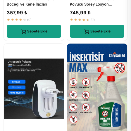
Böceği ve Kene İlaçları
Kovucu Sprey Losyon
Nemlendirici Tüm Vücut İçin
357,99 ₺
745,99 ₺
100 ml
★★★★★
(0)
★★★★★
(0)
Sepete Ekle
Sepete Ekle