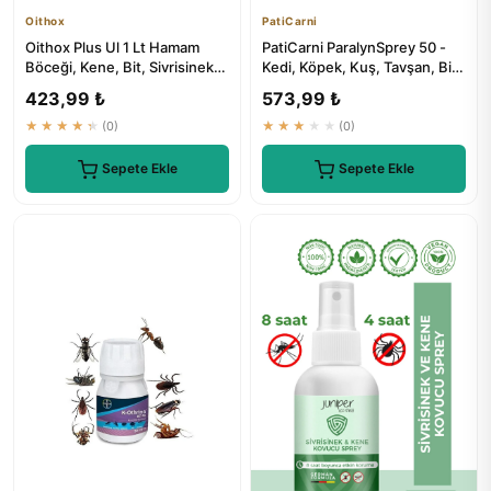
Oithox
PatiCarni
Oithox Plus Ul 1 Lt Hamam
PatiCarni ParalynSprey 50 -
Böceği, Kene, Bit, Sivrisinek
Kedi, Köpek, Kuş, Tavşan, Bit
Karasinek Ilacı
Pire ve Kene İlaçları
423,99 ₺
573,99 ₺
★★★★★
(0)
★★★★★
(0)
Sepete Ekle
Sepete Ekle