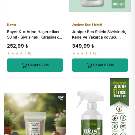
Bayer
Juniper Eco Shield
Bayer K-othrine Haşere Ilacı
Juniper Eco Shield Sivrisinek,
50 ml - Sivrisinek, Karasinek,
Kene Ve Yakarca Kovucu
Hamamböceği, Karı...
Sprey - Doğal İçerikli ...
252,99 ₺
349,99 ₺
★★★★★
(0)
★★★★★
(0)
Sepete Ekle
Sepete Ekle