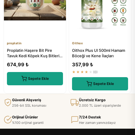
proplatin
Oithox
Proplatin Haşere Bit Pire
Oithox Plus Ul 500ml Hamam
Tavuk Kedi Köpek Kuş Bitleri
Böceği ve Kene İlaçları
İlaç 200g
674,99 ₺
357,99 ₺
★★★★★
(0)
Sepete Ekle
Sepete Ekle
Güvenli Alışveriş
Ücretsiz Kargo
256-bit SSL koruması
2.000 TL üzeri siparişlerde
Orijinal Ürünler
7/24 Destek
%100 orijinal garanti
Her zaman yanınızdayız