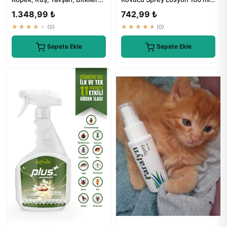
İçin Pire, Kene, Karınca Ko...
Bitkisel Tüm Vücut İçin
1.348,99 ₺
742,99 ₺
★★★★★
(0)
★★★★★
(0)
Sepete Ekle
Sepete Ekle