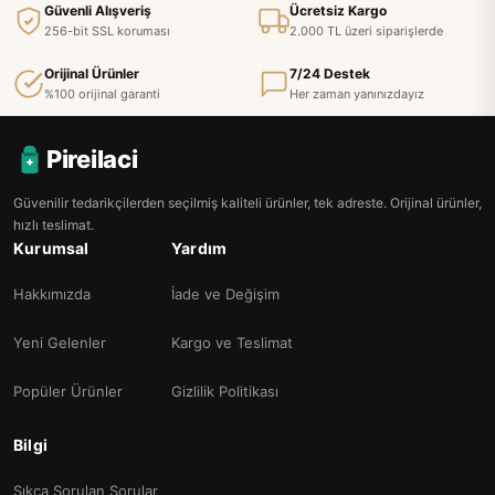
Güvenli Alışveriş
Ücretsiz Kargo
256-bit SSL koruması
2.000 TL üzeri siparişlerde
Orijinal Ürünler
7/24 Destek
%100 orijinal garanti
Her zaman yanınızdayız
Pireilaci
Güvenilir tedarikçilerden seçilmiş kaliteli ürünler, tek adreste. Orijinal ürünler,
hızlı teslimat.
Kurumsal
Yardım
Hakkımızda
İade ve Değişim
Yeni Gelenler
Kargo ve Teslimat
Popüler Ürünler
Gizlilik Politikası
Bilgi
Sıkça Sorulan Sorular