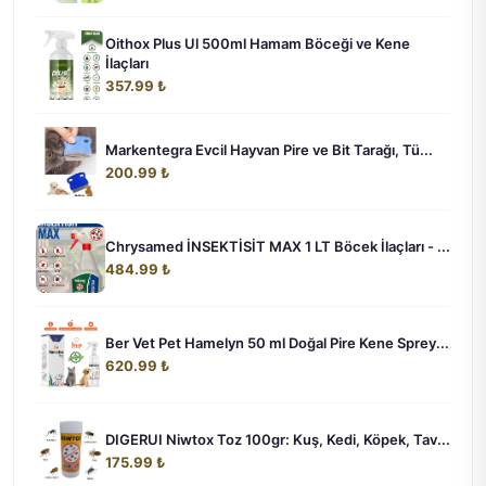
Oithox Plus Ul 500ml Hamam Böceği ve Kene
İlaçları
357.99 ₺
Markentegra Evcil Hayvan Pire ve Bit Tarağı, Tü...
200.99 ₺
Chrysamed İNSEKTİSİT MAX 1 LT Böcek İlaçları - ...
484.99 ₺
Ber Vet Pet Hamelyn 50 ml Doğal Pire Kene Sprey...
620.99 ₺
DIGERUI Niwtox Toz 100gr: Kuş, Kedi, Köpek, Tav...
175.99 ₺