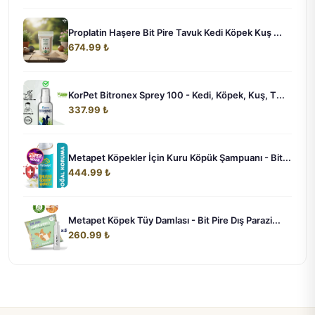
Proplatin Haşere Bit Pire Tavuk Kedi Köpek Kuş ...
674.99 ₺
KorPet Bitronex Sprey 100 - Kedi, Köpek, Kuş, T...
337.99 ₺
Metapet Köpekler İçin Kuru Köpük Şampuanı - Bit...
444.99 ₺
Metapet Köpek Tüy Damlası - Bit Pire Dış Parazi...
260.99 ₺