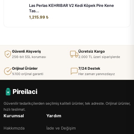
Las Perlas KEHRIBAR V2 Kedi Köpek Pire Kene
Tas...
1,215.99 ₺
Güvenli Alışveriş
Ücretsiz Kargo
256-bit SSL koruması
2.000 TL üzeri siparişlerde
Orijinal Ürünler
7/24 Destek
%100 orijinal garanti
Her zaman yanınızdayız
Pireilaci
Güvenilir tedarikçilerden seçilmiş kaliteli ürünler, tek adreste. Orijinal ürünler,
hızlı teslimat.
Kurumsal
Yardım
Hakkımızda
İade ve Değişim