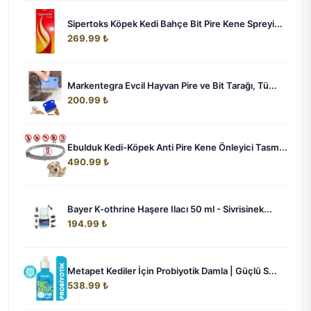
Sipertoks Köpek Kedi Bahçe Bit Pire Kene Spreyi...
269.99 ₺
Markentegra Evcil Hayvan Pire ve Bit Tarağı, Tü...
200.99 ₺
Ebulduk Kedi-Köpek Anti Pire Kene Önleyici Tasm...
490.99 ₺
Bayer K-othrine Haşere Ilacı 50 ml - Sivrisinek...
194.99 ₺
Metapet Kediler İçin Probiyotik Damla | Güçlü S...
538.99 ₺