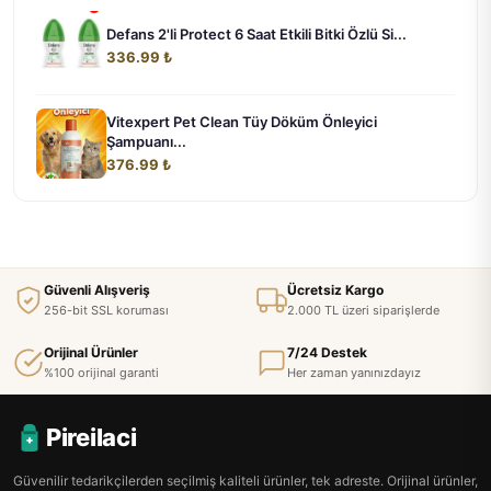
Defans 2'li Protect 6 Saat Etkili Bitki Özlü Si...
336.99 ₺
Vitexpert Pet Clean Tüy Döküm Önleyici
Şampuanı...
376.99 ₺
Güvenli Alışveriş
Ücretsiz Kargo
256-bit SSL koruması
2.000 TL üzeri siparişlerde
Orijinal Ürünler
7/24 Destek
%100 orijinal garanti
Her zaman yanınızdayız
Pireilaci
Güvenilir tedarikçilerden seçilmiş kaliteli ürünler, tek adreste. Orijinal ürünler,