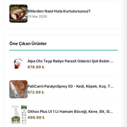
Bitlerden Nasıl Hızla Kurtulursunuz?
03 Mar 2026
Öne Çıkan Ürünler
Alpa Oto Teyp Radyo Parazit Giderici Şok Bobin ...
876.99 ₺
PatiCarni ParalynSprey 50 - Kedi, Köpek, Kuş, T...
573.99 ₺
Oithox Plus Ul 1 Lt Hamam Böceği, Kene, Bit, Si...
498.99 ₺