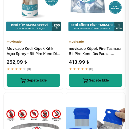
muvicado
muvicado
Muvicado Kedi Köpek Kıtık
muvicado Köpek Pire Tasması
Açıcı Sprey - Bit Pire Kene Dis
Bit Pire Kene Dış Parazit
Parazit Sprey Damla...
Önleyici Ayarlanabilir ...
252,99 ₺
413,99 ₺
★★★★★
(0)
★★★★★
(0)
Sepete Ekle
Sepete Ekle