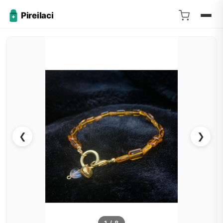
Pireilaci
❮
❯