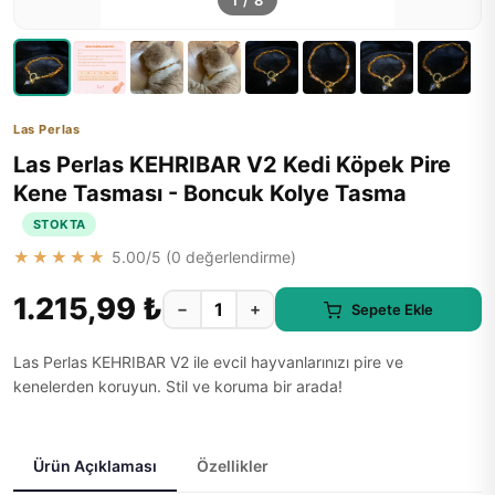
1
/
8
Las Perlas
Las Perlas KEHRIBAR V2 Kedi Köpek Pire
Kene Tasması - Boncuk Kolye Tasma
STOKTA
★★★★★
5.00
/5 (
0
değerlendirme)
1.215,99 ₺
−
+
Sepete Ekle
Las Perlas KEHRIBAR V2 ile evcil hayvanlarınızı pire ve
kenelerden koruyun. Stil ve koruma bir arada!
Ürün Açıklaması
Özellikler