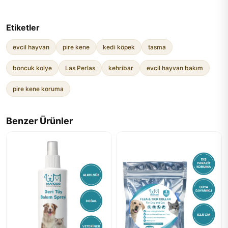
Etiketler
evcil hayvan
pire kene
kedi köpek
tasma
boncuk kolye
Las Perlas
kehribar
evcil hayvan bakım
pire kene koruma
Benzer Ürünler