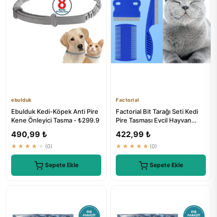
ebulduk
Factorial
Ebulduk Kedi-Köpek Anti Pire
Factorial Bit Tarağı Seti Kedi
Kene Önleyici Tasma - ₺299.9
Pire Tasması Evcil Hayvan
Bakım Seti
490,99 ₺
422,99 ₺
★★★★★
(0)
★★★★★
(0)
Sepete Ekle
Sepete Ekle