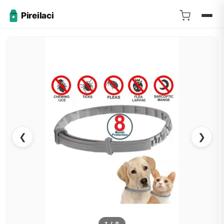
Pireilaci
❮
❯