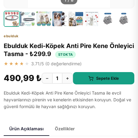
1
/
8
ebulduk
Ebulduk Kedi-Köpek Anti Pire Kene Önleyici
Tasma - ₺299.9
STOKTA
★★★★★
3.71
/5 (
0
değerlendirme)
490,99 ₺
−
+
Sepete Ekle
Ebulduk Kedi-Köpek Anti Pire Kene Önleyici Tasma ile evcil
hayvanlarınızı pirenin ve kenelerin etkisinden koruyun. Doğal ve
güvenli formülü ile hayvan sağlığınızı koruyun.
Ürün Açıklaması
Özellikler