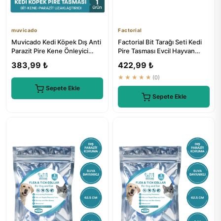
muvicado
Factorial
Muvicado Kedi Köpek Dış Anti
Factorial Bit Tarağı Seti Kedi
Parazit Pire Kene Önleyici
Pire Tasması Evcil Hayvan
Tasma 38 cm
Bakım Seti
383,99 ₺
422,99 ₺
★★★★★
(0)
Sepete Ekle
Sepete Ekle