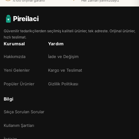
%100 orijinal garanti
Her zaman yanınızdayız
Pireilaci
Güvenilir tedarikçilerden seçilmiş kaliteli ürünler, tek adreste. Orijinal ürünler,
hızlı teslimat.
Kurumsal
Yardım
Hakkımızda
İade ve Değişim
Yeni Gelenler
Kargo ve Teslimat
Popüler Ürünler
Gizlilik Politikası
Bilgi
Sıkça Sorulan Sorular
Kullanım Şartları
İletişim