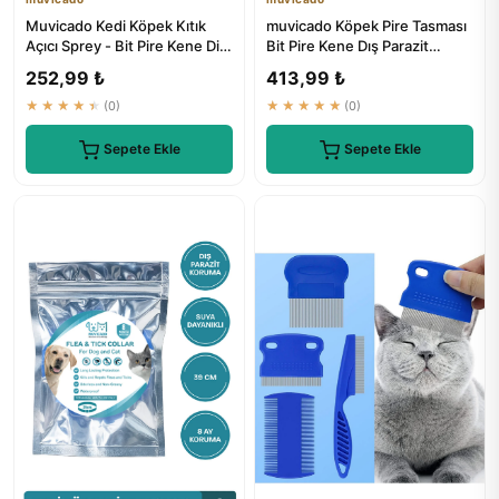
Muvicado Kedi Köpek Kıtık
muvicado Köpek Pire Tasması
Açıcı Sprey - Bit Pire Kene Dis
Bit Pire Kene Dış Parazit
Parazit Sprey Damla...
Önleyici Ayarlanabilir ...
252,99 ₺
413,99 ₺
★★★★★
(0)
★★★★★
(0)
Sepete Ekle
Sepete Ekle