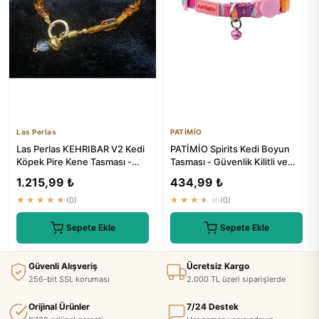
Las Perlas
PATİMİO
Las Perlas KEHRIBAR V2 Kedi
PATİMİO Spirits Kedi Boyun
Köpek Pire Kene Tasması -
Tasması - Güvenlik Kilitli ve
Boncuk Kolye Tasma
Ayarlanabilir
1.215,99 ₺
434,99 ₺
★★★★★
(0)
★★★★★
(0)
Sepete Ekle
Sepete Ekle
Güvenli Alışveriş
Ücretsiz Kargo
256-bit SSL koruması
2.000 TL üzeri siparişlerde
Orijinal Ürünler
7/24 Destek