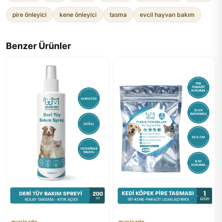
pire önleyici
kene önleyici
tasma
evcil hayvan bakım
Benzer Ürünler
muvicado
muvicado