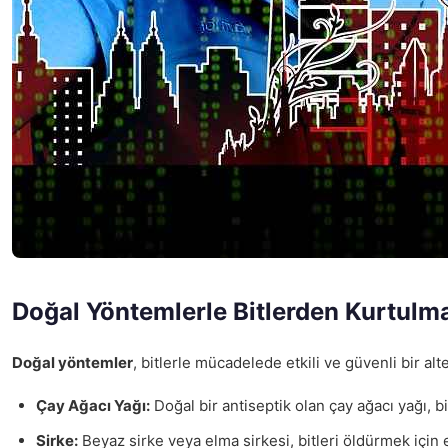
Doğal Yöntemlerle Bitlerden Kurtulm
Doğal yöntemler
, bitlerle mücadelede etkili ve güvenli bir a
Çay Ağacı Yağı:
Doğal bir antiseptik olan çay ağacı yağı, bi
Sirke:
Beyaz sirke veya elma sirkesi, bitleri öldürmek için 