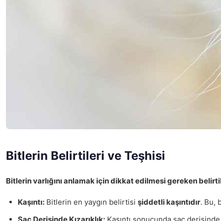
Bitlerin Belirtileri ve Teşhisi
Bitlerin varlığını anlamak için dikkat edilmesi gereken belirti
Kaşıntı:
Bitlerin en yaygın belirtisi
şiddetli kaşıntıdır
. Bu, 
Saç Derisinde Kızarıklık:
Kaşıntı sonucunda saç derisind