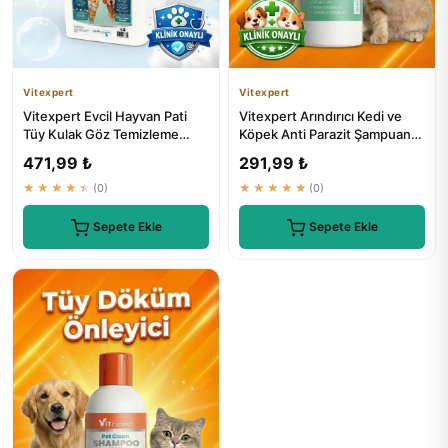
Vitexpert
Vitexpert
Vitexpert Evcil Hayvan Pati
Vitexpert Arındırıcı Kedi ve
Tüy Kulak Göz Temizleme
Köpek Anti Parazit Şampuan
Mendili 250 Adet
200 ML
471,99 ₺
291,99 ₺
★★★★★
(0)
★★★★★
(0)
Sepete Ekle
Sepete Ekle