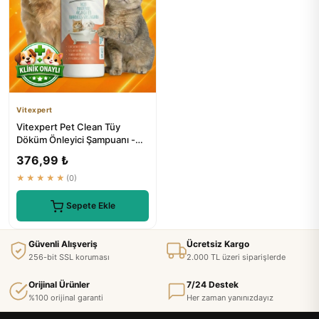
Vitexpert
Vitexpert Pet Clean Tüy
Döküm Önleyici Şampuanı -
Kedi ve Köpek Bakım
376,99 ₺
★★★★★
(0)
Sepete Ekle
Güvenli Alışveriş
Ücretsiz Kargo
256-bit SSL koruması
2.000 TL üzeri siparişlerde
Orijinal Ürünler
7/24 Destek
%100 orijinal garanti
Her zaman yanınızdayız