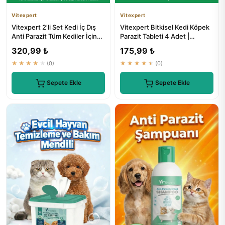
Vitexpert
Vitexpert
Vitexpert 2'li Set Kedi İç Dış
Vitexpert Bitkisel Kedi Köpek
Anti Parazit Tüm Kediler İçin
Parazit Tableti 4 Adet |
Bitkisel 5 Damla...
Paravex Herbal Anti-worm
320,99 ₺
175,99 ₺
★★★★★
(0)
★★★★★
(0)
Sepete Ekle
Sepete Ekle