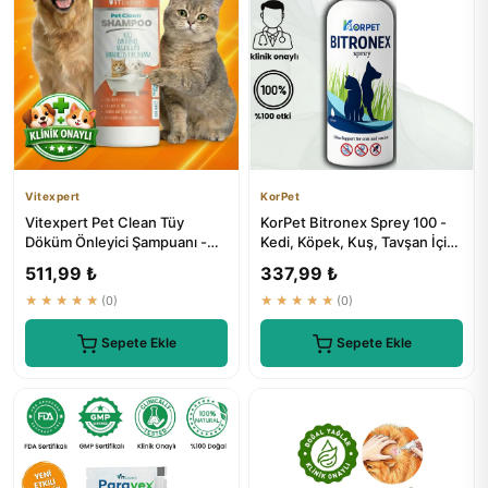
Vitexpert
KorPet
Vitexpert Pet Clean Tüy
KorPet Bitronex Sprey 100 -
Döküm Önleyici Şampuanı -
Kedi, Köpek, Kuş, Tavşan İçin
Kedi ve Köpek Bakım
Pire ve Kene İlaçları
511,99 ₺
337,99 ₺
★★★★★
(0)
★★★★★
(0)
Sepete Ekle
Sepete Ekle