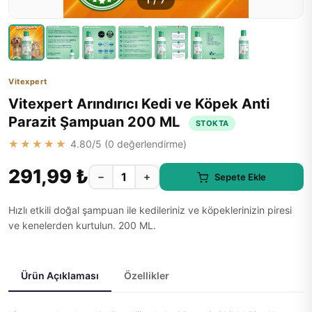
1
/
7
Vitexpert
Vitexpert Arındırıcı Kedi ve Köpek Anti
Parazit Şampuan 200 ML
STOKTA
★★★★★
4.80
/5 (
0
değerlendirme)
291,99 ₺
−
+
Sepete Ekle
Hızlı etkili doğal şampuan ile kedileriniz ve köpeklerinizin piresi
ve kenelerden kurtulun. 200 ML.
Ürün Açıklaması
Özellikler