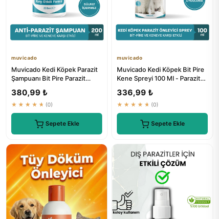
muvicado
muvicado
Muvicado Kedi Köpek Parazit
Muvicado Kedi Köpek Bit Pire
Şampuanı Bit Pire Parazit
Kene Spreyi 100 Ml - Parazit
Kene Damlası Tarağı Tas...
Böcek Haşere Kovucu...
380,99 ₺
336,99 ₺
★★★★★
(0)
★★★★★
(0)
Sepete Ekle
Sepete Ekle