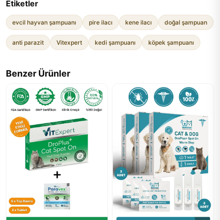
Etiketler
evcil hayvan şampuanı
pire ilacı
kene ilacı
doğal şampuan
anti parazit
Vitexpert
kedi şampuanı
köpek şampuanı
Benzer Ürünler