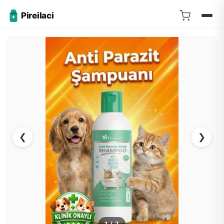
Pireilaci
❮
❯