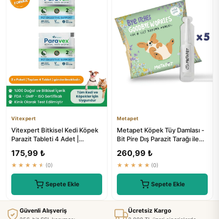
Vitexpert
Metapet
Vitexpert Bitkisel Kedi Köpek
Metapet Köpek Tüy Damlası -
Parazit Tableti 4 Adet |
Bit Pire Dış Parazit Tarağı ile
Paravex Herbal Anti-worm
Kullanılabilen Ba...
175,99 ₺
260,99 ₺
★★★★★
(0)
★★★★★
(0)
Sepete Ekle
Sepete Ekle
Güvenli Alışveriş
Ücretsiz Kargo