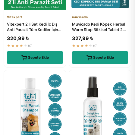
Vitexpert
muvicado
Vitexpert 2'li Set Kedi İç Dış
Muvicado Kedi Köpek Herbal
Anti Parazit Tüm Kediler İçin
Worm Stop Bitkisel Tablet 250
Bitkisel 5 Damla...
mg + Anti Spot On Da...
320,99 ₺
327,99 ₺
★★★★★
(0)
★★★★★
(0)
Sepete Ekle
Sepete Ekle