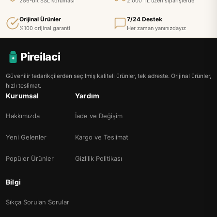
256-bit SSL koruması
2.000 TL üzeri siparişlerde
Orijinal Ürünler
7/24 Destek
%100 orijinal garanti
Her zaman yanınızdayız
Pireilaci
Güvenilir tedarikçilerden seçilmiş kaliteli ürünler, tek adreste. Orijinal ürünler,
hızlı teslimat.
Kurumsal
Yardım
Hakkımızda
İade ve Değişim
Yeni Gelenler
Kargo ve Teslimat
Popüler Ürünler
Gizlilik Politikası
Bilgi
Sıkça Sorulan Sorular