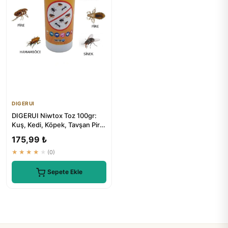
DIGERUI
DIGERUI Niwtox Toz 100gr:
Kuş, Kedi, Köpek, Tavşan Pire
ve Parazit Karşıtı
175,99 ₺
★★★★★
(0)
Sepete Ekle