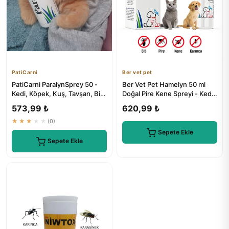
PatiCarni
Ber vet pet
PatiCarni ParalynSprey 50 -
Ber Vet Pet Hamelyn 50 ml
Kedi, Köpek, Kuş, Tavşan, Bit
Doğal Pire Kene Spreyi - Kedi,
Pire ve Kene İlaçları
Köpek, Kuş, Tavşan İçin
573,99 ₺
620,99 ₺
★★★★★
(0)
Sepete Ekle
Sepete Ekle