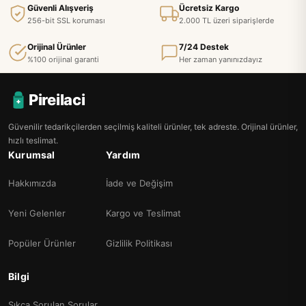
Güvenli Alışveriş
Ücretsiz Kargo
256-bit SSL koruması
2.000 TL üzeri siparişlerde
Orijinal Ürünler
7/24 Destek
%100 orijinal garanti
Her zaman yanınızdayız
Pireilaci
Güvenilir tedarikçilerden seçilmiş kaliteli ürünler, tek adreste. Orijinal ürünler,
hızlı teslimat.
Kurumsal
Yardım
Hakkımızda
İade ve Değişim
Yeni Gelenler
Kargo ve Teslimat
Popüler Ürünler
Gizlilik Politikası
Bilgi
Sıkça Sorulan Sorular