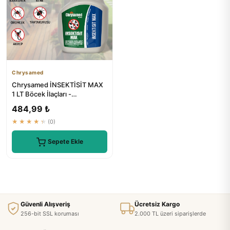
Chrysamed
Chrysamed İNSEKTİSİT MAX
1 LT Böcek İlaçları -
Tahtakurusu, Karınca, Akrep,
484,99 ₺
K...
★★★★★
(0)
Sepete Ekle
Güvenli Alışveriş
Ücretsiz Kargo
256-bit SSL koruması
2.000 TL üzeri siparişlerde