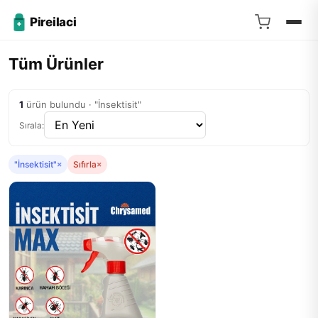
Pireilaci
Tüm Ürünler
1
ürün bulundu · "İnsektisit"
Sırala:
"İnsektisit"
×
Sıfırla
×