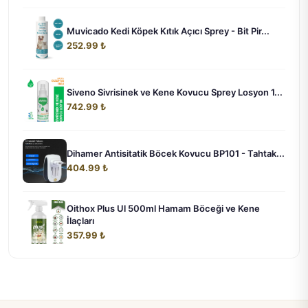
Muvicado Kedi Köpek Kıtık Açıcı Sprey - Bit Pir...
252.99 ₺
Siveno Sivrisinek ve Kene Kovucu Sprey Losyon 1...
742.99 ₺
Dihamer Antisitatik Böcek Kovucu BP101 - Tahtak...
404.99 ₺
Oithox Plus Ul 500ml Hamam Böceği ve Kene
İlaçları
357.99 ₺