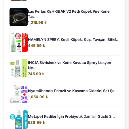
Las Perlas KEHRIBAR V2 Kedi Köpek Pire Kene
Tas...
1,215.99 ₺
HAMELYN SPREY: Kedi, Köpek, Kuş, Tavşan, Bitkil...
445.99 ₺
INCIA Sivrisinek ve Kene Kovucu Sprey Losyon
Ne...
745.99 ₺
biyomühendis Parazit ve Kaşınma Giderici Set Şa...
1,050.99 ₺
Metapet Kediler İçin Probiyotik Damla | Güçlü S...
538.99 ₺