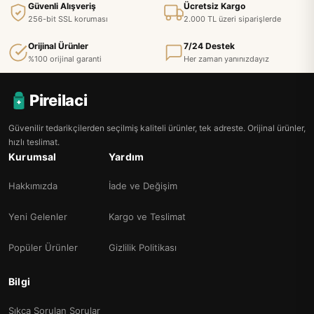
Güvenli Alışveriş
Ücretsiz Kargo
256-bit SSL koruması
2.000 TL üzeri siparişlerde
Orijinal Ürünler
7/24 Destek
%100 orijinal garanti
Her zaman yanınızdayız
Pireilaci
Güvenilir tedarikçilerden seçilmiş kaliteli ürünler, tek adreste. Orijinal ürünler,
hızlı teslimat.
Kurumsal
Yardım
Hakkımızda
İade ve Değişim
Yeni Gelenler
Kargo ve Teslimat
Popüler Ürünler
Gizlilik Politikası
Bilgi
Sıkça Sorulan Sorular