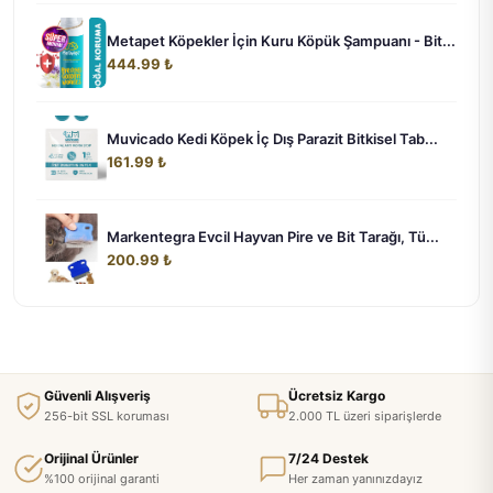
Metapet Köpekler İçin Kuru Köpük Şampuanı - Bit...
444.99 ₺
Muvicado Kedi Köpek İç Dış Parazit Bitkisel Tab...
161.99 ₺
Markentegra Evcil Hayvan Pire ve Bit Tarağı, Tü...
200.99 ₺
Güvenli Alışveriş
Ücretsiz Kargo
256-bit SSL koruması
2.000 TL üzeri siparişlerde
Orijinal Ürünler
7/24 Destek
%100 orijinal garanti
Her zaman yanınızdayız