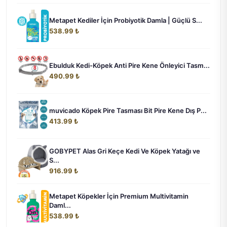
Metapet Kediler İçin Probiyotik Damla | Güçlü S...
538.99 ₺
Ebulduk Kedi-Köpek Anti Pire Kene Önleyici Tasm...
490.99 ₺
muvicado Köpek Pire Tasması Bit Pire Kene Dış P...
413.99 ₺
GOBYPET Alas Gri Keçe Kedi Ve Köpek Yatağı ve
S...
916.99 ₺
Metapet Köpekler İçin Premium Multivitamin
Daml...
538.99 ₺