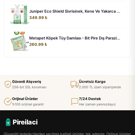
Juniper Eco Shield Sivrisinek, Kene Ve Yakarca ...
349.99 ₺
Metapet Köpek Tüy Damlası - Bit Pire Dış Parazi...
260.99 ₺
Güvenli Alışveriş
Ücretsiz Kargo
256-bit SSL koruması
2.000 TL üzeri siparişlerde
Orijinal Ürünler
7/24 Destek
%100 orijinal garanti
Her zaman yanınızdayız
Pireilaci
Güvenilir tedarikçilerden seçilmiş kaliteli ürünler, tek adreste. Orijinal ürünler,