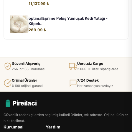
11,137.99 ₺
optimal&prime Peluş Yumuşak Kedi Yatağı -
Köpek...
269.99 ₺
Güvenli Alışveriş
Ücretsiz Kargo
256-bit SSL koruması
2.000 TL üzeri siparişlerde
Orijinal Ürünler
7/24 Destek
%100 orijinal garanti
Her zaman yanınızdayız
Pireilaci
Güvenilir tedarikçilerden seçilmiş kaliteli ürünler, tek adreste. Orijinal ürünler,
hızlı teslimat.
Kurumsal
Yardım