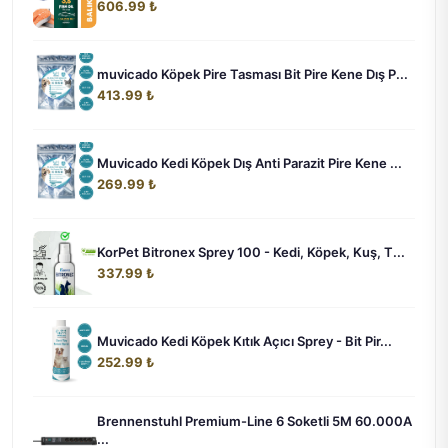
606.99 ₺
muvicado Köpek Pire Tasması Bit Pire Kene Dış P...
413.99 ₺
Muvicado Kedi Köpek Dış Anti Parazit Pire Kene ...
269.99 ₺
KorPet Bitronex Sprey 100 - Kedi, Köpek, Kuş, T...
337.99 ₺
Muvicado Kedi Köpek Kıtık Açıcı Sprey - Bit Pir...
252.99 ₺
Brennenstuhl Premium-Line 6 Soketli 5M 60.000A
...