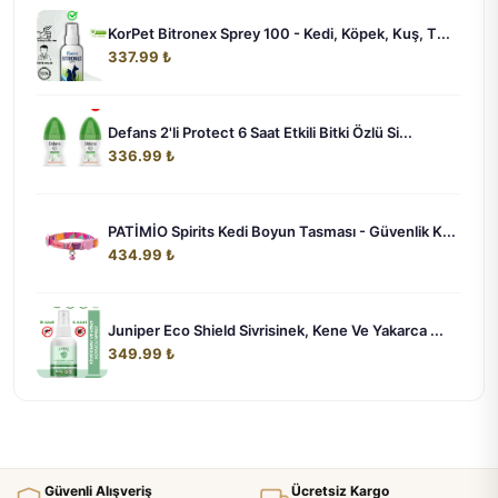
KorPet Bitronex Sprey 100 - Kedi, Köpek, Kuş, T...
337.99 ₺
Defans 2'li Protect 6 Saat Etkili Bitki Özlü Si...
336.99 ₺
PATİMİO Spirits Kedi Boyun Tasması - Güvenlik K...
434.99 ₺
Juniper Eco Shield Sivrisinek, Kene Ve Yakarca ...
349.99 ₺
Güvenli Alışveriş
Ücretsiz Kargo