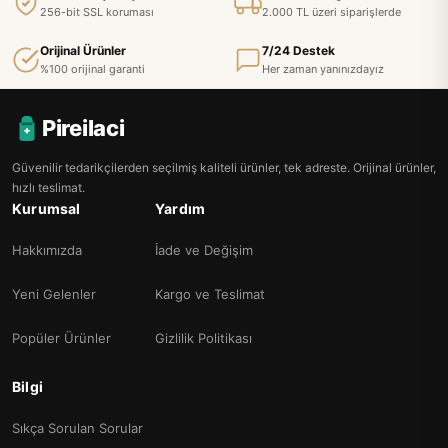
256-bit SSL koruması
2.000 TL üzeri siparişlerde
Orijinal Ürünler
7/24 Destek
%100 orijinal garanti
Her zaman yanınızdayız
Pireilaci
Güvenilir tedarikçilerden seçilmiş kaliteli ürünler, tek adreste. Orijinal ürünler,
hızlı teslimat.
Kurumsal
Yardım
Hakkımızda
İade ve Değişim
Yeni Gelenler
Kargo ve Teslimat
Popüler Ürünler
Gizlilik Politikası
Bilgi
Sıkça Sorulan Sorular