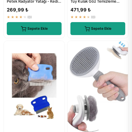
Petek Radyatör Yatağı - Kedi
Tüy Kulak Göz Temizleme
Peluş Yatağı Kolay Montajlı
Mendili 250 Adet
269,99 ₺
471,99 ₺
★★★★★
(0)
★★★★★
(0)
Sepete Ekle
Sepete Ekle