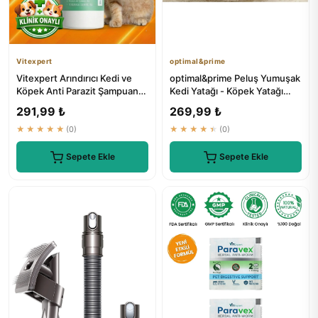
Vitexpert
optimal&prime
Vitexpert Arındırıcı Kedi ve
optimal&prime Peluş Yumuşak
Köpek Anti Parazit Şampuan
Kedi Yatağı - Köpek Yatağı
200 ML
Minder Tüysüz | ₺229.8
291,99 ₺
269,99 ₺
★★★★★
(0)
★★★★★
(0)
Sepete Ekle
Sepete Ekle