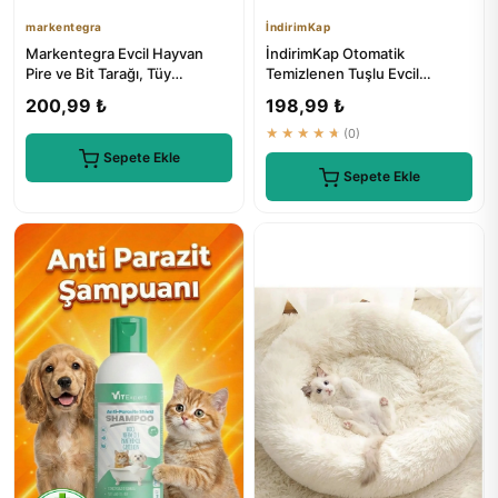
markentegra
İndirimKap
Markentegra Evcil Hayvan
İndirimKap Otomatik
Pire ve Bit Tarağı, Tüy
Temizlenen Tuşlu Evcil
Temizleme Aracı
Hayvan Fırçası - Kedi Köpek
200,99 ₺
198,99 ₺
Tüy To...
★★★★★
(0)
Sepete Ekle
Sepete Ekle