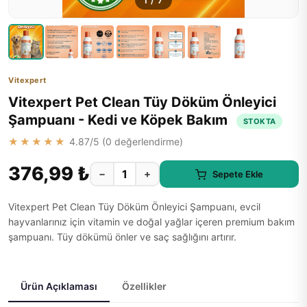
1
/
7
Vitexpert
Vitexpert Pet Clean Tüy Döküm Önleyici
Şampuanı - Kedi ve Köpek Bakım
STOKTA
★★★★★
4.87
/5 (
0
değerlendirme)
376,99 ₺
−
+
Sepete Ekle
Vitexpert Pet Clean Tüy Döküm Önleyici Şampuanı, evcil
hayvanlarınız için vitamin ve doğal yağlar içeren premium bakım
şampuanı. Tüy dökümü önler ve saç sağlığını artırır.
Ürün Açıklaması
Özellikler