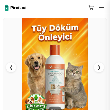
Pireilaci
❮
❯