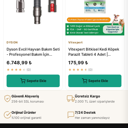
DYSON
Vitexpert
Dyson Evcil Hayvan Bakım Seti
Vitexpert Bitkisel Kedi Köpek
- Profesyonel Bakım İçin
Parazit Tableti 4 Adet |
Mükemmel Çözüm
Paravex Herbal Anti-worm
6.748,99 ₺
175,99 ₺
★★★★★
(0)
★★★★★
(0)
Sepete Ekle
Sepete Ekle
Güvenli Alışveriş
Ücretsiz Kargo
256-bit SSL koruması
2.000 TL üzeri siparişlerde
Orijinal Ürünler
7/24 Destek
%100 orijinal garanti
Her zaman yanınızdayız